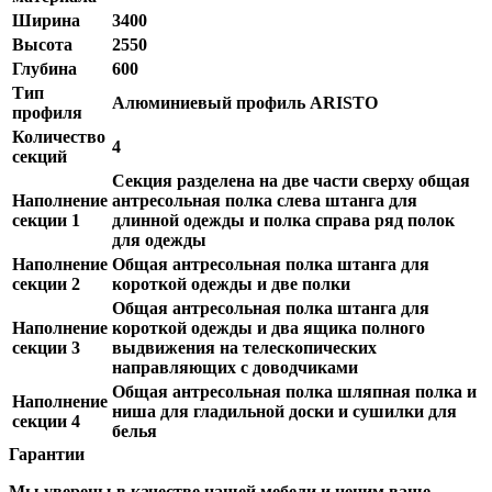
Ширина
3400
Высота
2550
Глубина
600
Тип
Алюминиевый профиль ARISTO
профиля
Количество
4
секций
Секция разделена на две части сверху общая
Наполнение
антресольная полка слева штанга для
секции 1
длинной одежды и полка справа ряд полок
для одежды
Наполнение
Общая антресольная полка штанга для
секции 2
короткой одежды и две полки
Общая антресольная полка штанга для
Наполнение
короткой одежды и два ящика полного
секции 3
выдвижения на телескопических
направляющих с доводчиками
Общая антресольная полка шляпная полка и
Наполнение
ниша для гладильной доски и сушилки для
секции 4
белья
Гарантии
Мы уверены в качестве нашей мебели и ценим ваше