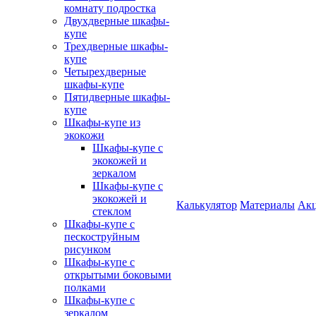
комнату подростка
Двухдверные шкафы-
купе
Трехдверные шкафы-
купе
Четырехдверные
шкафы-купе
Пятидверные шкафы-
купе
Шкафы-купе из
экокожи
Шкафы-купе с
экокожей и
зеркалом
Шкафы-купе с
экокожей и
Калькулятор
Материалы
Ак
стеклом
Шкафы-купе с
пескоструйным
рисунком
Шкафы-купе с
открытыми боковыми
полками
Шкафы-купе с
зеркалом