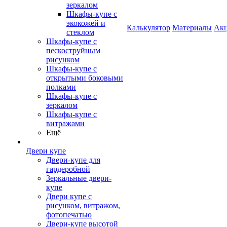
зеркалом
Шкафы-купе с
экокожей и
Калькулятор
Материалы
Ак
стеклом
Шкафы-купе с
пескоструйным
рисунком
Шкафы-купе с
открытыми боковыми
полками
Шкафы-купе с
зеркалом
Шкафы-купе с
витражами
Ещё
Двери купе
Двери-купе для
гардеробной
Зеркальные двери-
купе
Двери купе с
рисунком, витражом,
фотопечатью
Двери-купе высотой