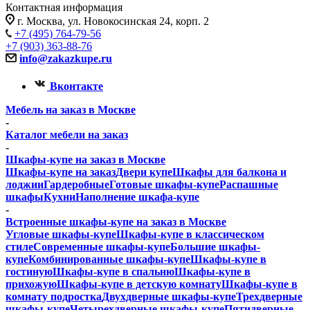
Контактная информация
г. Москва, ул. Новокосинская 24, корп. 2
+7 (495) 764-79-56
+7 (903) 363-88-76
info@zakazkupe.ru
Вконтакте
Мебель на заказ в Москве
-
Каталог мебели на заказ
-
Шкафы-купе на заказ в Москве
Шкафы-купе на заказ
Двери купе
Шкафы для балкона и
лоджии
Гардеробные
Готовые шкафы-купе
Распашные
шкафы
Кухни
Наполнение шкафа-купе
-
Встроенные шкафы-купе на заказ в Москве
Угловые шкафы-купе
Шкафы-купе в классическом
стиле
Современные шкафы-купе
Большие шкафы-
купе
Комбинированные шкафы-купе
Шкафы-купе в
гостиную
Шкафы-купе в спальню
Шкафы-купе в
прихожую
Шкафы-купе в детскую комнату
Шкафы-купе в
комнату подростка
Двухдверные шкафы-купе
Трехдверные
шкафы-купе
Четырехдверные шкафы-купе
Пятидверные