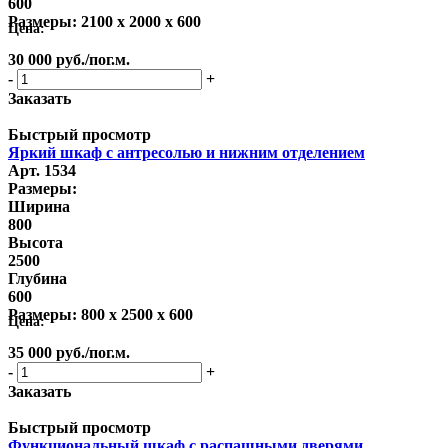
600
Размеры:
2100 x 2000 x 600
Цена:
30 000
руб.
/пог.м.
-
+
Заказать
Быстрый просмотр
Яркий шкаф с антресолью и нижним отделением
Арт. 1534
Размеры:
Ширина
800
Высота
2500
Глубина
600
Размеры:
800 x 2500 x 600
Цена:
35 000
руб.
/пог.м.
-
+
Заказать
Быстрый просмотр
Функциональный шкаф с распашными дверями