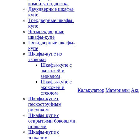
комнату подростка
Двухдверные шкафы-
купе
Трехдверные шкафы-
купе
Четырехдверные
шкафы-купе
Пятидверные шкафы-
купе
Шкафы-купе из
экокожи
Шкафы-купе с
экокожей и
зеркалом
Шкафы-купе с
экокожей и
Калькулятор
Материалы
Ак
стеклом
Шкафы-купе с
пескоструйным
рисунком
Шкафы-купе с
открытыми боковыми
полками
Шкафы-купе с
зеркалом