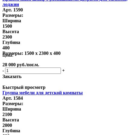
лоджии
Арт. 1590
Размеры:
Ширина
1500
Высота
2300
Глубина
400
Размеры:
1500 x 2300 x 400
Цена:
28 000
руб.
/пог.м.
-
+
Заказать
Быстрый просмотр
Группа мебели для детской комнаты
Арт. 1584
Размеры:
Ширина
2100
Высота
2000
Глубина