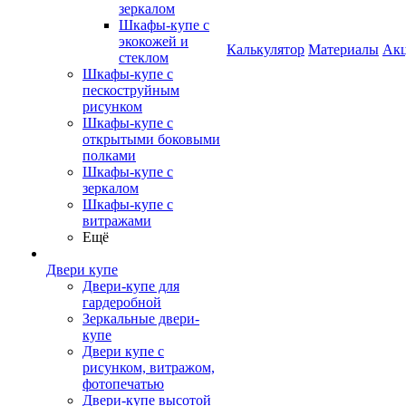
зеркалом
Шкафы-купе с
экокожей и
Калькулятор
Материалы
Ак
стеклом
Шкафы-купе с
пескоструйным
рисунком
Шкафы-купе с
открытыми боковыми
полками
Шкафы-купе с
зеркалом
Шкафы-купе с
витражами
Ещё
Двери купе
Двери-купе для
гардеробной
Зеркальные двери-
купе
Двери купе с
рисунком, витражом,
фотопечатью
Двери-купе высотой