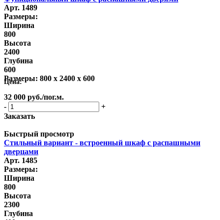
Арт. 1489
Размеры:
Ширина
800
Высота
2400
Глубина
600
Размеры:
800 x 2400 x 600
Цена:
32 000
руб.
/пог.м.
-
+
Заказать
Быстрый просмотр
Стильный вариант - встроенный шкаф с распашными
дверцами
Арт. 1485
Размеры:
Ширина
800
Высота
2300
Глубина