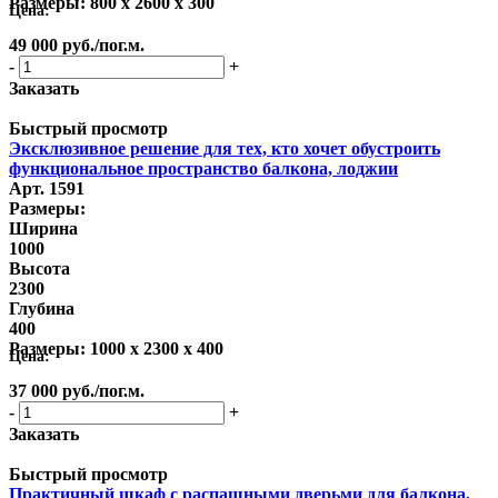
Размеры:
800 x 2600 x 300
Цена:
49 000
руб.
/пог.м.
-
+
Заказать
Быстрый просмотр
Эксклюзивное решение для тех, кто хочет обустроить
функциональное пространство балкона, лоджии
Арт. 1591
Размеры:
Ширина
1000
Высота
2300
Глубина
400
Размеры:
1000 x 2300 x 400
Цена:
37 000
руб.
/пог.м.
-
+
Заказать
Быстрый просмотр
Практичный шкаф с распашными дверьми для балкона,