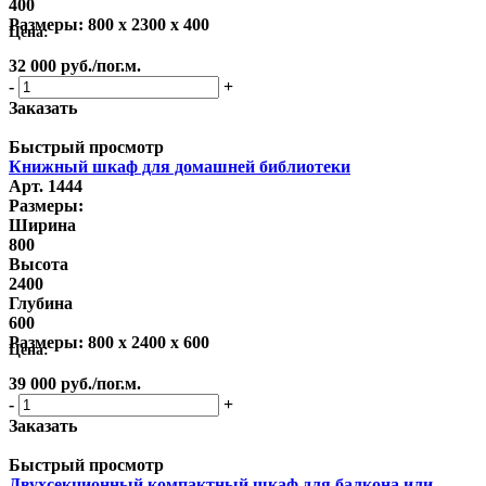
400
Размеры:
800 x 2300 x 400
Цена:
32 000
руб.
/пог.м.
-
+
Заказать
Быстрый просмотр
Книжный шкаф для домашней библиотеки
Арт. 1444
Размеры:
Ширина
800
Высота
2400
Глубина
600
Размеры:
800 x 2400 x 600
Цена:
39 000
руб.
/пог.м.
-
+
Заказать
Быстрый просмотр
Двухсекционный компактный шкаф для балкона или