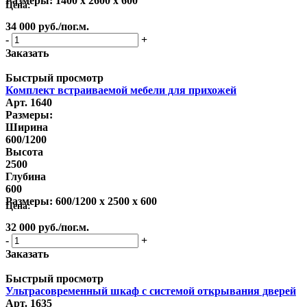
Размеры:
1400 x 2600 x 600
Цена:
34 000
руб.
/пог.м.
-
+
Заказать
Быстрый просмотр
Комплект встраиваемой мебели для прихожей
Арт. 1640
Размеры:
Ширина
600/1200
Высота
2500
Глубина
600
Размеры:
600/1200 x 2500 x 600
Цена:
32 000
руб.
/пог.м.
-
+
Заказать
Быстрый просмотр
Ультрасовременный шкаф с системой открывания дверей
Арт. 1635