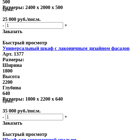
500
Размеры:
2400 x 2000 x 500
Цена:
25 000
руб.
/пог.м.
-
+
Заказать
Быстрый просмотр
Универсальный шкаф с лаконичным дизайном фасадов
Арт. 1377
Размеры:
Ширина
1800
Высота
2200
Глубина
640
Размеры:
1800 x 2200 x 640
Цена:
35 000
руб.
/пог.м.
-
+
Заказать
Быстрый просмотр
Шкаф для современной спальни