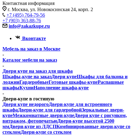
Контактная информация
г. Москва, ул. Новокосинская 24, корп. 2
+7 (495) 764-79-56
+7 (903) 363-88-76
info@zakazkupe.ru
Вконтакте
Мебель на заказ в Москве
-
Каталог мебели на заказ
-
Двери купе на заказ для шкафа
Шкафы-купе на заказ
Двери купе
Шкафы для балкона и
лоджии
Гардеробные
Готовые шкафы-купе
Распашные
шкафы
Кухни
Наполнение шкафа-купе
-
Двери-купе в гостиную
Двери купе недорого
Двери-купе для встроенного
шкафа
Двери-купе для гардеробной
Зеркальные двери-
купе
Межкомнатные двери-купе
Двери купе с рисунком,
витражом, фотопечатью
Двери-купе высотой 2500
мм
Двери-купе из ЛДСП
Комбинированные двери-купе со
стеклом
Двери-купе со стеклом