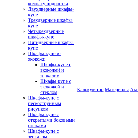
комнату подростка
Двухдверные шкафы-
купе
Трехдверные шкафы-
купе
Четырехдверные
шкафы-купе
Пятидверные шкафы-
купе
Шкафы-купе из
экокожи
Шкафы-купе с
экокожей и
зеркалом
Шкафы-купе с
экокожей и
Калькулятор
Материалы
Ак
стеклом
Шкафы-купе с
пескоструйным
рисунком
Шкафы-купе с
открытыми боковыми
полками
Шкафы-купе с
зеркалом