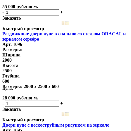
55 000
руб.
/пог.м.
-
+
Заказать
Быстрый просмотр
Раздвижные двери купе в спальню со стеклом ORACAL и
зеркалом серебро
Арт. 1096
Размеры:
Ширина
2900
Высота
2500
Глубина
600
Размеры:
2900 x 2500 x 600
Цена:
28 000
руб.
/пог.м.
-
+
Заказать
Быстрый просмотр
Двери купе с пескоструйным рисунком на зеркале
Арт. 1095