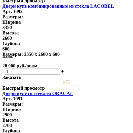
Быстрый просмотр
Двери купе комбинированные из стекла LACOBEL
Арт. 1092
Размеры:
Ширина
3350
Высота
2600
Глубина
600
Размеры:
3350 x 2600 x 600
Цена:
28 000
руб.
/пог.м.
-
+
Заказать
Быстрый просмотр
Двери купе со стеклом ORACAL
Арт. 1091
Размеры:
Ширина
2900
Высота
2700
Глубина