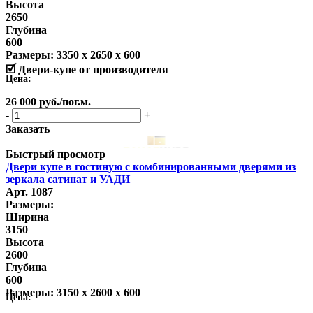
Высота
2650
Глубина
600
Размеры:
3350 x 2650 x 600
🗹 Двери-купе от производителя
Цена:
26 000
руб.
/пог.м.
-
+
Заказать
Быстрый просмотр
Двери купе в гостиную с комбинированными дверями из
зеркала сатинат и УАДИ
Арт. 1087
Размеры:
Ширина
3150
Высота
2600
Глубина
600
Размеры:
3150 x 2600 x 600
Цена: