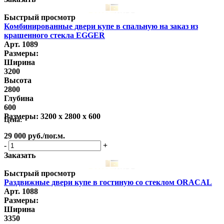
Быстрый просмотр
Комбинированные двери купе в спальную на заказ из
крашенного стекла EGGER
Арт. 1089
Размеры:
Ширина
3200
Высота
2800
Глубина
600
Размеры:
3200 x 2800 x 600
Цена:
29 000
руб.
/пог.м.
-
+
Заказать
Быстрый просмотр
Раздвижные двери купе в гостиную со стеклом ORACAL
Арт. 1088
Размеры:
Ширина
3350