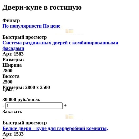
Двери-купе в гостиную
Фильтр
По популярности
По цене
Быстрый просмотр
Система раздвижных дверей с комбинированными
фасадами
Арт. 1583
Размеры:
Ширина
2800
Высота
2500
Размеры:
2800 x 2500
Цена:
30 000
руб.
/пог.м.
-
+
Заказать
Быстрый просмотр
Белые двери – купе для гардеробной комнаты,
Арт. 1533