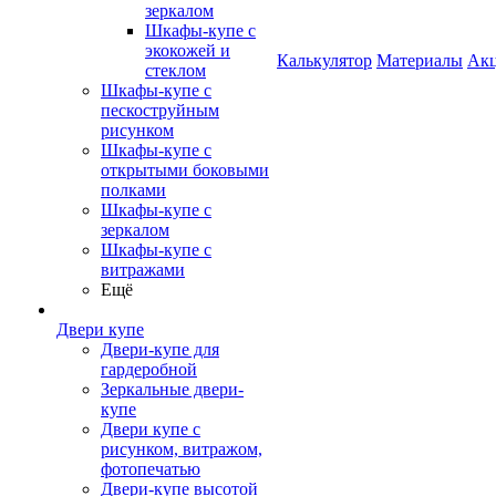
зеркалом
Шкафы-купе с
экокожей и
Калькулятор
Материалы
Ак
стеклом
Шкафы-купе с
пескоструйным
рисунком
Шкафы-купе с
открытыми боковыми
полками
Шкафы-купе с
зеркалом
Шкафы-купе с
витражами
Ещё
Двери купе
Двери-купе для
гардеробной
Зеркальные двери-
купе
Двери купе с
рисунком, витражом,
фотопечатью
Двери-купе высотой