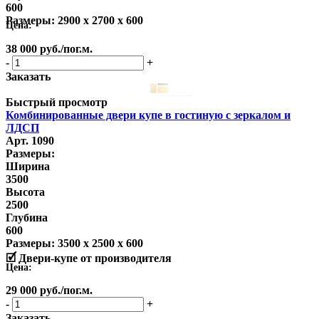
600
Размеры:
2900 x 2700 x 600
Цена:
38 000
руб.
/пог.м.
-
+
Заказать
Быстрый просмотр
Комбинированные двери купе в гостиную с зеркалом и
ЛДСП
Арт. 1090
Размеры:
Ширина
3500
Высота
2500
Глубина
600
Размеры:
3500 x 2500 x 600
🗹 Двери-купе от производителя
Цена:
29 000
руб.
/пог.м.
-
+
Заказать