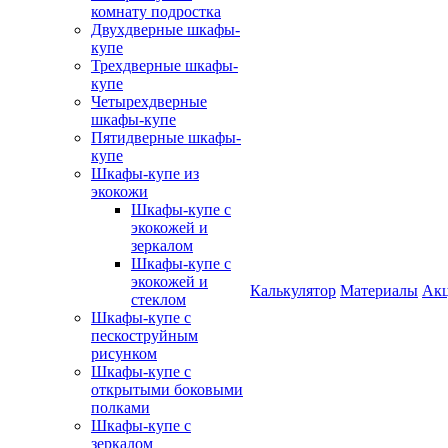
комнату подростка
Двухдверные шкафы-
купе
Трехдверные шкафы-
купе
Четырехдверные
шкафы-купе
Пятидверные шкафы-
купе
Шкафы-купе из
экокожи
Шкафы-купе с
экокожей и
зеркалом
Шкафы-купе с
экокожей и
Калькулятор
Материалы
Ак
стеклом
Шкафы-купе с
пескоструйным
рисунком
Шкафы-купе с
открытыми боковыми
полками
Шкафы-купе с
зеркалом