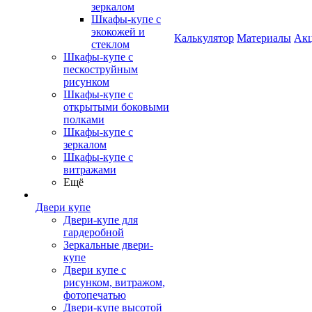
зеркалом
Шкафы-купе с
экокожей и
Калькулятор
Материалы
Ак
стеклом
Шкафы-купе с
пескоструйным
рисунком
Шкафы-купе с
открытыми боковыми
полками
Шкафы-купе с
зеркалом
Шкафы-купе с
витражами
Ещё
Двери купе
Двери-купе для
гардеробной
Зеркальные двери-
купе
Двери купе с
рисунком, витражом,
фотопечатью
Двери-купе высотой