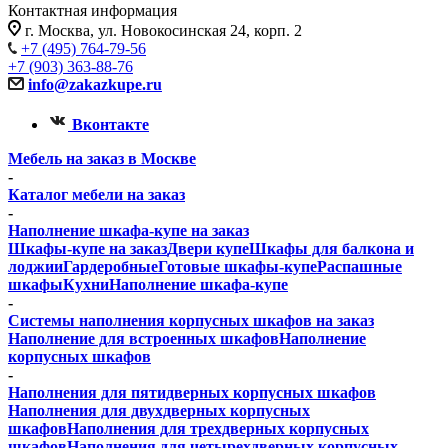
Контактная информация
г. Москва, ул. Новокосинская 24, корп. 2
+7 (495) 764-79-56
+7 (903) 363-88-76
info@zakazkupe.ru
Вконтакте
Мебель на заказ в Москве
-
Каталог мебели на заказ
-
Наполнение шкафа-купе на заказ
Шкафы-купе на заказ
Двери купе
Шкафы для балкона и
лоджии
Гардеробные
Готовые шкафы-купе
Распашные
шкафы
Кухни
Наполнение шкафа-купе
-
Системы наполнения корпусных шкафов на заказ
Наполнение для встроенных шкафов
Наполнение
корпусных шкафов
-
Наполнения для пятидверных корпусных шкафов
Наполнения для двухдверных корпусных
шкафов
Наполнения для трехдверных корпусных
шкафов
Наполнения для четырехдверных корпусных