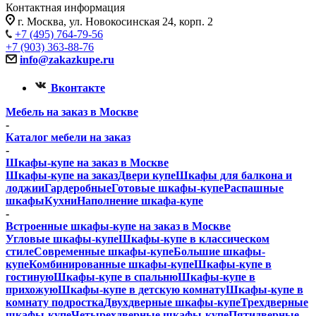
Контактная информация
г. Москва, ул. Новокосинская 24, корп. 2
+7 (495) 764-79-56
+7 (903) 363-88-76
info@zakazkupe.ru
Вконтакте
Мебель на заказ в Москве
-
Каталог мебели на заказ
-
Шкафы-купе на заказ в Москве
Шкафы-купе на заказ
Двери купе
Шкафы для балкона и
лоджии
Гардеробные
Готовые шкафы-купе
Распашные
шкафы
Кухни
Наполнение шкафа-купе
-
Встроенные шкафы-купе на заказ в Москве
Угловые шкафы-купе
Шкафы-купе в классическом
стиле
Современные шкафы-купе
Большие шкафы-
купе
Комбинированные шкафы-купе
Шкафы-купе в
гостиную
Шкафы-купе в спальню
Шкафы-купе в
прихожую
Шкафы-купе в детскую комнату
Шкафы-купе в
комнату подростка
Двухдверные шкафы-купе
Трехдверные
шкафы-купе
Четырехдверные шкафы-купе
Пятидверные