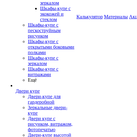
зеркалом
Шкафы-купе с
экокожей и
Калькулятор
Материалы
Ак
стеклом
Шкафы-купе с
пескоструйным
рисунком
Шкафы-купе с
открытыми боковыми
полками
Шкафы-купе с
зеркалом
Шкафы-купе с
витражами
Ещё
Двери купе
Двери-купе для
гардеробной
Зеркальные двери-
купе
Двери купе с
рисунком, витражом,
фотопечатью
Двери-купе высотой