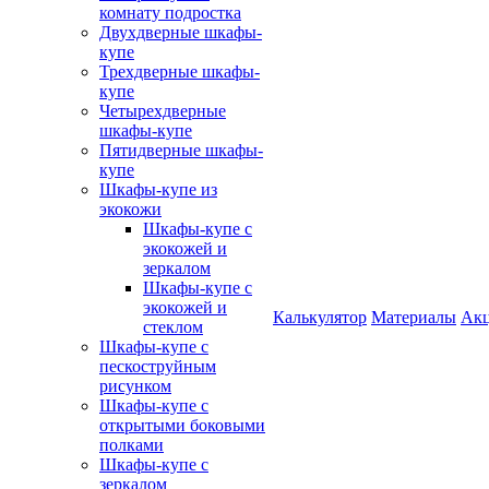
комнату подростка
Двухдверные шкафы-
купе
Трехдверные шкафы-
купе
Четырехдверные
шкафы-купе
Пятидверные шкафы-
купе
Шкафы-купе из
экокожи
Шкафы-купе с
экокожей и
зеркалом
Шкафы-купе с
экокожей и
Калькулятор
Материалы
Ак
стеклом
Шкафы-купе с
пескоструйным
рисунком
Шкафы-купе с
открытыми боковыми
полками
Шкафы-купе с
зеркалом